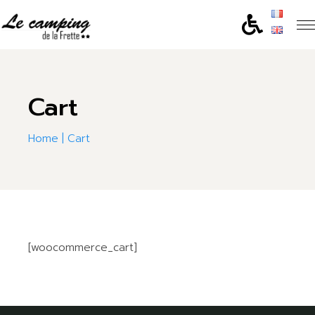
Skip
to
the
content
Cart
Home
Cart
[woocommerce_cart]